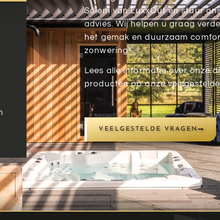
Solem van LuxxOut en stuur ons v
advies. Wij helpen u graag verd
het gemak en duurzaam comfor
zonwering.
Lees alle informatie over onze d
producten op onze veelgestelde
m
n
VEELGESTELDE VRAGEN