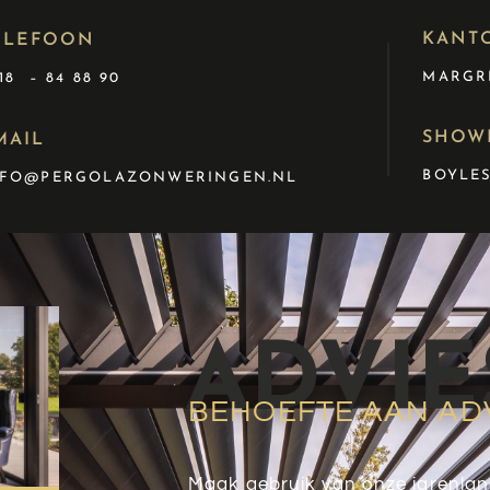
KANT
ELEFOON
MARGRI
18 – 84 88 90
SHOW
MAIL
BOYLES
NFO@PERGOLAZONWERINGEN.NL
ADVIE
BEHOEFTE AAN AD
Maak gebruik van onze jarenlan