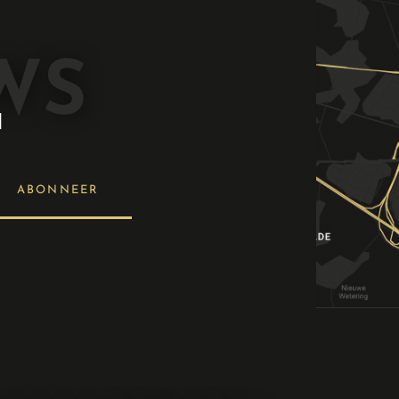
WS
N
ABONNEER