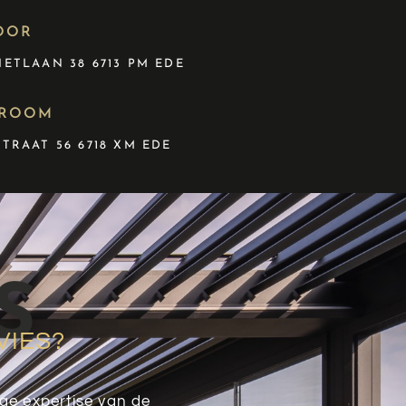
OOR
ETLAAN 38 6713 PM EDE
ROOM
TRAAT 56 6718 XM EDE
S
VIES?
ge expertise van de