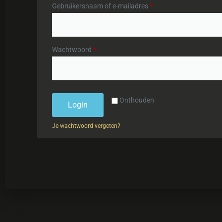
Gebruikersnaam of e-mailadres
*
Wachtwoord
*
Onthouden
Login
Je wachtwoord vergeten?