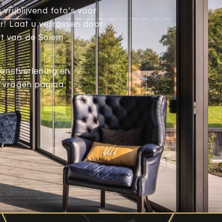
rijblijvend foto’s voor
er! Laat u verrassen door
t van de Solem
ienstverlening en
 vragen pagina.