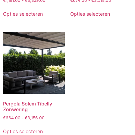
€
1,181.00
-
€
3,859.00
€
674.00
-
€
3,518.00
Opties selecteren
Opties selecteren
Pergola Solem Tibelly
Zonwering
€
664.00
-
€
3,156.00
Opties selecteren