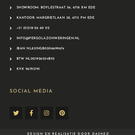
SHOWROOM: BOYLESTRAAT 56, 6718 XM EDE
KANTOOR: MARGRIETLAAN 38, 6713 PM EDE
+31 (0)318-26 60 02
INFO@PERGOLAZONWERINGEN.NL
IBAN NL83INGB0006699674
BTW NL001926504B93
KVK 96793791
SOCIAL MEDIA​
DESIGN EN REALISATIE DOOR
DASHED