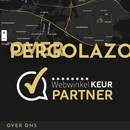
OVER
PERGOLAZ
OVER ONS