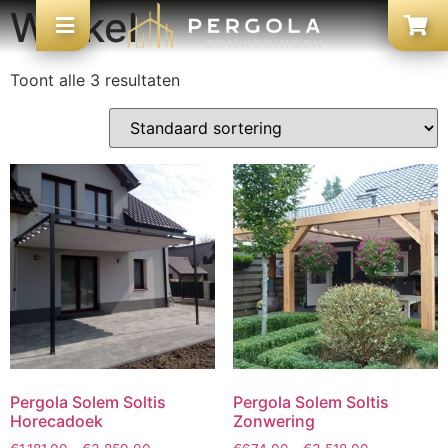
Winkel
Toont alle 3 resultaten
Pergola Solem Soltis
Pergola Solem Soltis
Horecadoek
Zonwering