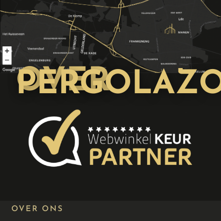
OVER
PERGOLAZ
OVER ONS